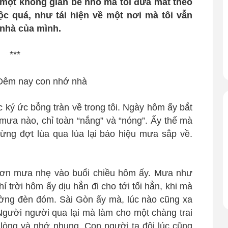
 một không gian bé nhỏ mà tôi đưa mắt theo
ộc quá, như tái hiện về một nơi mà tôi vẫn
 nhà của mình.
***
ký ức bỗng tràn về trong tôi. Ngày hôm ấy bắt
mưa nào, chỉ toàn “nắng” và “nóng”. Ấy thế mà
 từng đợt lùa qua lùa lại báo hiệu mưa sắp về.
cơn mưa nhẹ vào buổi chiều hôm ấy. Mưa như
í trời hôm ấy dịu hẳn đi cho tới tối hẳn, khi mà
ường đèn đóm. Sài Gòn ấy mà, lúc nào cũng xa
 Người người qua lại mà làm cho một chàng trai
lòng và nhớ nhung. Con người ta đôi lúc cũng