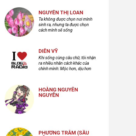
NGUYỄN THỊ LOAN
Ta không được chọn nơi mình
sinh ra, nhưng ta được chọn
cách mình sẽ sống
DIÊN VỸ
Khi sống cùng câu chữ, tôi nhận
ra nhiều nhân cách khác của
chính mình: Mộc hơn, dịu hơn
nhưng cũng không kém phần
cuồng dã và hoang hoải...
HOÀNG NGUYÊN
NGUYỄN
PHƯƠNG TRÂM (SẦU