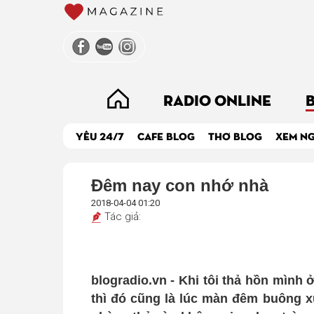
RADIO ONLINE
YÊU 24/7
CAFE BLOG
THƠ BLOG
XEM N
Đêm nay con nhớ nhà
2018-04-04 01:20
Tác giả:
blogradio.vn - Khi tôi thả hồn mình 
thì đó cũng là lúc màn đêm buông 