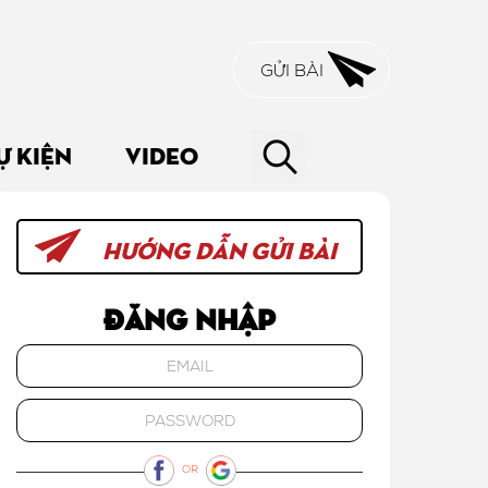
GỬI BÀI
Ự KIỆN
VIDEO
HƯỚNG DẪN GỬI BÀI
Đăng nhập
OR