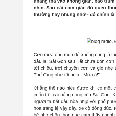
nhàng thả vào không gian, bao trùm
nhìn. Sao cái cảm giác đó quen thu
thường hay nhung nhớ - đó chính là
Cơn mưa đầu mùa đổ xuống cũng là lúc 
đầu lạ, Sài Gòn sau Tết chưa đón cơn 
tới chiều, trời chuyển cơn và gió nhẹ
Thế đúng như tôi noia: “Mưa à!”
Chẳng thể nào hiểu được khi có một 
cuốn trôi cái nắng nóng của Sài Gòn. Kh
người ta bắt đầu hòa nhịp với phố ph
hoa tráng lệ vậy đấy, xe cộ đông đúc.
bé nhỏ chốn thôn quê cảm thấy chanh 