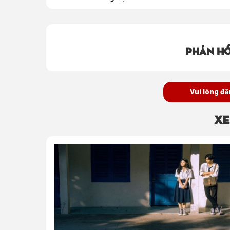
Phản hồ
Vui lòng đă
Xe