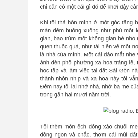
chỉ cần có một cái gì đó để khơi dậy c
Khi tôi thả hồn mình ở một góc tầng ba
màn đêm buông xuống như phủ một l
gian, bao trùm một không gian bé nhỏ 
quen thuộc quá, như tái hiện về một n
là nhà của mình. Một cái đảo mắt nhẹ 
ánh đèn phố phường xa hoa tráng lệ, tô
học tập và làm việc tại đất Sài Gòn n
thành nhộn nhịp và xa hoa này tôi vẫn
Đêm nay tôi lại nhớ nhà, nhớ ba mẹ của 
trong gần hai mươi năm trời.
Tôi thèm món ếch đống xào chuối mẹ l
đồng ngon và chắc, thơm cái mùi đất 