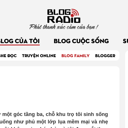
Phát thanh xúc cảm của bạn !
BLOG CỦA TÔI
BLOG CUỘC SỐNG
S
GHE ĐỌC
TRUYỆN ONLINE
BLOG FAMILY
BLOGGER
ở một góc tầng ba, chỗ khu trọ tôi sinh sống
xuống như phủ một lớp lụa mềm mại và nhẹ