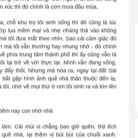
ảm xúc thì đó chính là cơn mưa đầu mùa.
, chỗ khu trọ tôi sinh sống thì đó cũng là lúc
ớp lụa mềm mại và nhẹ nhàng thả vào không
mà tôi đưa mắt theo nhìn. Sao cái cảm giác đó
ơi mà tôi vẫn thường hay nhung nhớ - đó chính
về phía trung tâm thành phố thì ấy cũng vẫn là
i lại trở về với thực tại. Mình vẫn đang sống,
ày đấy thôi. Nhưng mà hóa ra, ngay tại đất Sài
 bắt gặp hình ảnh quê nhà thân thuộc đến lạ.
tôi, nhớ về mọi thứ ở nơi tôi sinh ra và lớn lên
àm. Cái mùi vị chẳng bao giờ quên, thịt ếch
quê nhà, lại thêm vị bùi bùi của chuối xanh.