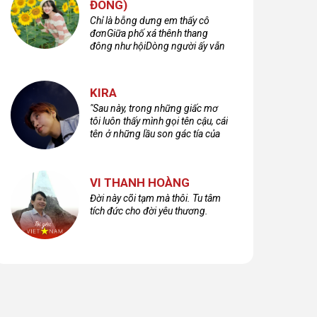
ĐÔNG)
Chỉ là bỗng dưng em thấy cô
đơnGiữa phố xá thênh thang
đông như hộiDòng người ấy vẫn
bước qua rất vộiMột nửa cuộc
đời ta để lại nơi đâu?
KIRA
"Sau này, trong những giấc mơ
tôi luôn thấy mình gọi tên cậu, cái
tên ở những lầu son gác tía của
quá khứ."
VI THANH HOÀNG
Đời này cõi tạm mà thôi. Tu tâm
tích đức cho đời yêu thương.
 10 về, mưa
Giọt mưa buồn mùa
Tháng bảy mưa
g nhớ anh
thu
ngâu