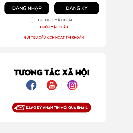
ĐĂNG NHẬP
ĐĂNG KÝ
GHI NHỚ MẬT KHẨU
QUÊN MẬT KHẨU
GỬI YÊU CẦU KÍCH HOẠT TÀI KHOẢN
TƯƠNG TÁC XÃ HỘI