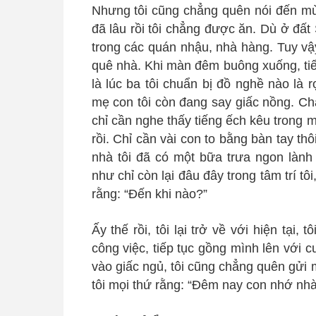
Nhưng tôi cũng chẳng quên nói đến mù
đã lâu rồi tôi chẳng được ăn. Dù ở đấ
trong các quán nhậu, nhà hàng. Tuy vậ
quê nhà. Khi màn đêm buông xuống, tiế
là lúc ba tôi chuẩn bị đồ nghề nào là 
mẹ con tôi còn đang say giấc nồng. Ch
chỉ cần nghe thấy tiếng ếch kêu trong mộ
rồi. Chỉ cần vài con to bằng bàn tay thôi,
nhà tôi đã có một bữa trưa ngon làn
như chỉ còn lại đâu đây trong tâm trí tôi
rằng: “Đến khi nào?”
Ấy thế rồi, tôi lại trở về với hiện tại,
công việc, tiếp tục gồng mình lên với
vào giấc ngủ, tôi cũng chẳng quên gửi mộ
tôi mọi thứ rằng: “Đêm nay con nhớ nhà