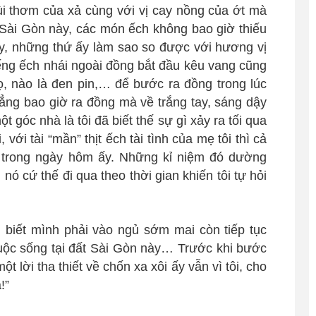
i thơm của xả cùng với vị cay nồng của ớt mà
t Sài Gòn này, các món ếch không bao giờ thiếu
y, những thứ ấy làm sao so được với hương vị
ng ếch nhái ngoài đồng bắt đầu kêu vang cũng
rọ, nào là đen pin,… để bước ra đồng trong lúc
ẳng bao giờ ra đồng mà về trắng tay, sáng dậy
t góc nhà là tôi đã biết thế sự gì xảy ra tối qua
 với tài “mần” thịt ếch tài tình của mẹ tôi thì cả
h trong ngày hôm ấy. Những kỉ niệm đó dường
, nó cứ thế đi qua theo thời gian khiến tôi tự hỏi
 tôi biết mình phải vào ngủ sớm mai còn tiếp tục
 cuộc sống tại đất Sài Gòn này… Trước khi bước
t lời tha thiết về chốn xa xôi ấy vẫn vì tôi, cho
!”