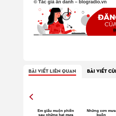
© Tác giả ẩn danh – blogradio.vn
BÀI VIẾT LIÊN QUAN
BÀI VIẾT C
háng bảy mưa
Em giấu muộn phiền
Những cơn mưa
ngâu
sau những hạt mưa
buồn