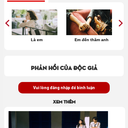
ng
Là em
Em đến thăm anh
ời
Phản hồi của độc giả
Vui lòng đăng nhập để bình luận
Xem thêm