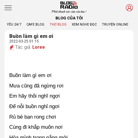
Phát thanh xúc cảm của bạn !
BLOG CỦA TÔI
YÊU 24/7
CAFE BLOG
THƠ BLOG
XEM NGHE ĐỌC
TRUYỆN ONLINE
BL
Buồn làm gì em ơi
2022-03-25 01:15
Tác giả:
Loree
Buồn làm gì em ơi
Mưa cũng đã ngừng rơi
Em hãy thôi nghĩ ngợi
Để nỗi buồn nghỉ ngơi
Rủ bè bạn rong chơi
Cùng đi khắp muôn nơi
Hòa mình trong nắng mới