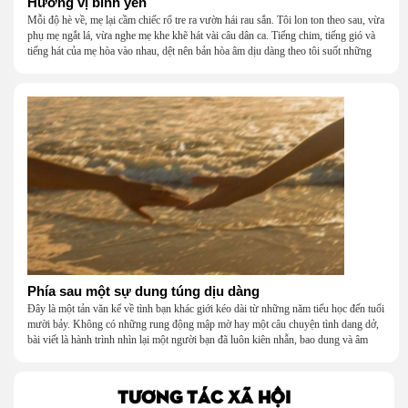
Hương vị bình yên
Mỗi độ hè về, mẹ lại cầm chiếc rổ tre ra vườn hái rau sắn. Tôi lon ton theo sau, vừa
phụ mẹ ngắt lá, vừa nghe mẹ khe khẽ hát vài câu dân ca. Tiếng chim, tiếng gió và
tiếng hát của mẹ hòa vào nhau, dệt nên bản hòa âm dịu dàng theo tôi suốt những
năm tháng tuổi thơ.
Phía sau một sự dung túng dịu dàng
Đây là một tản văn kể về tình bạn khác giới kéo dài từ những năm tiểu học đến tuổi
mười bảy. Không có những rung động mập mờ hay một câu chuyện tình dang dở,
bài viết là hành trình nhìn lại một người bạn đã luôn kiên nhẫn, bao dung và âm
thầm dung túng những vụng về, bướng bỉnh của tôi. Qua những ký ức nhỏ bé và
bình dị, tôi nhận ra điều quý giá nhất thanh xuân từng dành tặng mình không phải
là một mối tình, mà là một người luôn cho tôi quyền được là chính mình.
TƯƠNG TÁC XÃ HỘI