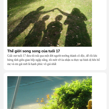
Thế giới song song của tuổi 17
Giấc mơ tuổi 17 đưa tôi trải qua một đời người trưởng thành cô độc, để rồi khi
bừng tỉnh giữa gian bếp ngập nắng, tôi mới vỡ òa nhận ra thực tại bình dị bên bố
mẹ và em gái mới là hạnh phúc vô giá nhất