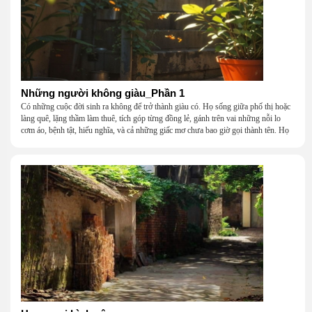
Những người không giàu_Phần 1
Có những cuộc đời sinh ra không để trở thành giàu có. Họ sống giữa phố thị hoặc
làng quê, lặng thầm làm thuê, tích góp từng đồng lẻ, gánh trên vai những nỗi lo
cơm áo, bệnh tật, hiếu nghĩa, và cả những giấc mơ chưa bao giờ gọi thành tên. Họ
khắc khẩu, cãi vã, bướng bỉnh, yếu đuối, rồi lại ôm nhau mà cười, mà khóc, mà
gắng gượng đi tiếp qua những mùa giông gió. Họ không giàu, nhưng họ dựng nên
một mái nhà bằng lòng thương, bằng sự nhẫn nại và một niềm tin cũ kỹ rằng: dẫu
nghèo đến đâu, cũng còn có nhau để quay về.