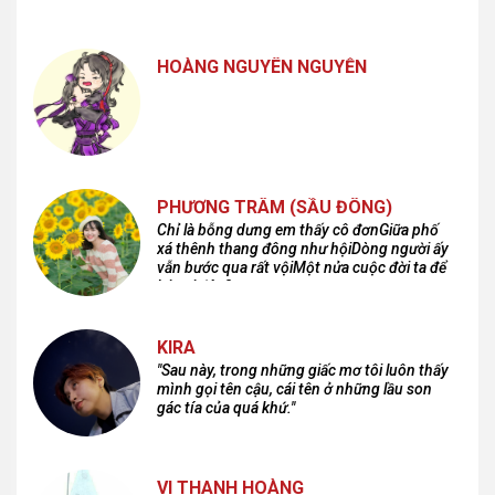
cuồng dã và hoang hoải...
HOÀNG NGUYÊN NGUYỄN
PHƯƠNG TRÂM (SẦU ĐÔNG)
Chỉ là bỗng dưng em thấy cô đơnGiữa phố
xá thênh thang đông như hộiDòng người ấy
vẫn bước qua rất vộiMột nửa cuộc đời ta để
lại nơi đâu?
KIRA
"Sau này, trong những giấc mơ tôi luôn thấy
mình gọi tên cậu, cái tên ở những lầu son
gác tía của quá khứ."
VI THANH HOÀNG