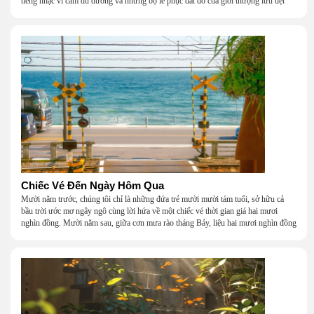
tiếng nhạc vĩ cầm du dương và những bộ lễ phục đắt đỏ của giới thượng lưu dệt
nên một khung cảnh hoa lệ đến ngột ngạt.
Chiếc Vé Đến Ngày Hôm Qua
Mười năm trước, chúng tôi chỉ là những đứa trẻ mười mười tám tuổi, sở hữu cả
bầu trời ước mơ ngây ngô cùng lời hứa về một chiếc vé thời gian giá hai mươi
nghìn đồng. Mười năm sau, giữa cơn mưa rào tháng Bảy, liệu hai mươi nghìn đồng
có giúp chúng tôi tìm lại được thanh xuân đã bỏ lỡ?