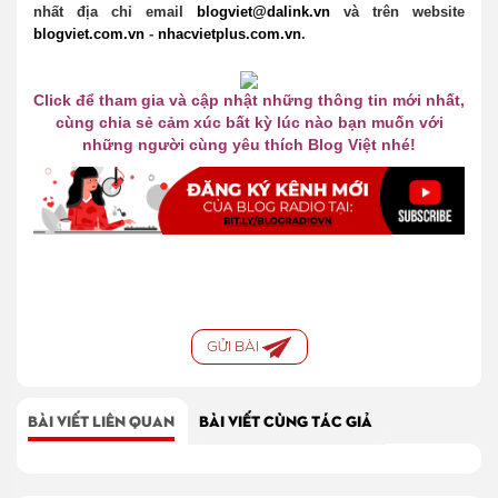
nhất địa chỉ email
bl
o
gviet@dalink.vn
và trên website
bl
o
gviet.c
o
m.vn
-
nhacvietplus.c
o
m.vn
.
Click để tham gia và cập nhật những thông tin
mới
nhất,
cùng
chia
sẻ
cảm xúc bất kỳ lúc nà
o
bạn muốn với
những người cùng yêu
thích
Bl
o
g Việt nhé!
GỬI BÀI
BÀI VIẾT LIÊN QUAN
BÀI VIẾT CÙNG TÁC GIẢ