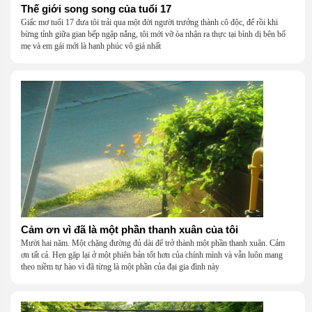
Thế giới song song của tuổi 17
Giấc mơ tuổi 17 đưa tôi trải qua một đời người trưởng thành cô độc, để rồi khi
bừng tỉnh giữa gian bếp ngập nắng, tôi mới vỡ òa nhận ra thực tại bình dị bên bố
mẹ và em gái mới là hạnh phúc vô giá nhất
Cảm ơn vì đã là một phần thanh xuân của tôi
Mười hai năm. Một chặng đường đủ dài để trở thành một phần thanh xuân. Cảm
ơn tất cả. Hẹn gặp lại ở một phiên bản tốt hơn của chính mình và vẫn luôn mang
theo niềm tự hào vì đã từng là một phần của đại gia đình này