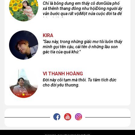
Chỉ là bỗng dưng em thấy cô đơnGiữa phố
xá thênh thang đông như hộiDòng người ấy
vẫn bước qua rất vộiMột nửa cuộc đời ta để
lại nơi đâu?
KIRA
"Sau này, trong những giấc mơ tôi luôn thấy
mình gọi tên cậu, cái tên ở những lầu son
gác tía của quá khứ."
VI THANH HOÀNG
Đời này cõi tạm mà thôi. Tu tâm tích đức
cho đời yêu thương.