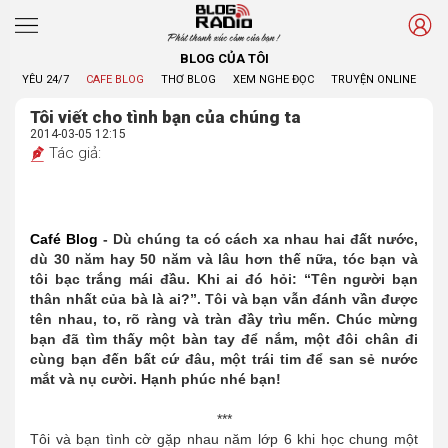
Phát thanh xúc cảm của bạn !
BLOG CỦA TÔI
YÊU 24/7
CAFE BLOG
THƠ BLOG
XEM NGHE ĐỌC
TRUYỆN ONLINE
BL
Tôi viết cho tình bạn của chúng ta
2014-03-05 12:15
Tác giả:
Café Blog
- Dù chúng ta có cách xa nhau hai đất nước,
dù 30 năm hay 50 năm và lâu hơn thế nữa, tóc bạn và
tôi bạc trắng mái đầu. Khi ai đó hỏi: “Tên người bạn
thân nhất của bà là ai?”. Tôi và bạn vẫn đánh vần được
tên nhau, to, rõ ràng và tràn đầy trìu mến. Chúc mừng
bạn đã tìm thấy một bàn tay để nắm, một đôi chân đi
cùng bạn đến bất cứ đâu, một trái tim để san sẻ nước
mắt và nụ cười. Hạnh phúc nhé bạn!
***
Tôi và bạn tình cờ gặp nhau năm lớp 6 khi học chung một