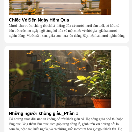
Chiếc Vé Đến Ngày Hôm Qua
Mười năm trước, chúng tôi chỉ là những đứa trẻ mười mười tám tuổi, sở hữu cả
bầu trời ước mơ ngây ngô cùng lời hứa về một chiếc vé thời gian giá hai mươi
nghìn đồng. Mười năm sau, giữa cơn mưa rào tháng Bảy, liệu hai mươi nghìn đồng
có giúp chúng tôi tìm lại được thanh xuân đã bỏ lỡ?
Những người không giàu_Phần 1
Có những cuộc đời sinh ra không để trở thành giàu có. Họ sống giữa phố thị hoặc
làng quê, lặng thầm làm thuê, tích góp từng đồng lẻ, gánh trên vai những nỗi lo
cơm áo, bệnh tật, hiếu nghĩa, và cả những giấc mơ chưa bao giờ gọi thành tên. Họ