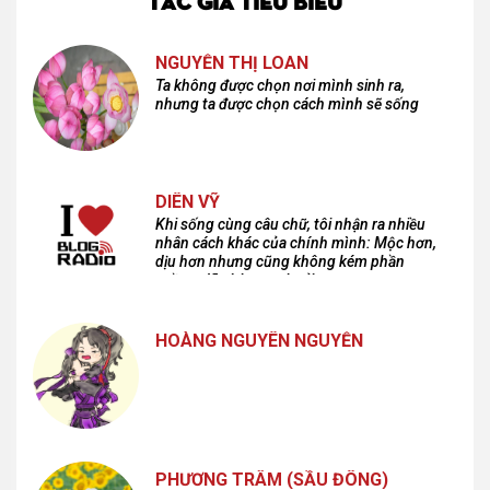
NGUYỄN THỊ LOAN
Ta không được chọn nơi mình sinh ra,
nhưng ta được chọn cách mình sẽ sống
DIÊN VỸ
Khi sống cùng câu chữ, tôi nhận ra nhiều
nhân cách khác của chính mình: Mộc hơn,
dịu hơn nhưng cũng không kém phần
cuồng dã và hoang hoải...
HOÀNG NGUYÊN NGUYỄN
PHƯƠNG TRÂM (SẦU ĐÔNG)