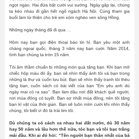
ngọt ngào. Hai đứa bật cười vui sướng. Ngày gặp lại, chúng
ta kéo nhau đi gần hết ngõ ngách Hà Nội. Cùng tham gia
buổi làm từ thiện cho trẻ em xóm nghèo ven sông Hồng.
Những ngày tháng đã đi qua …
Hôm nay bạn gọi điện thoại báo tin hỉ. Bạn yêu một anh
chàng ngoại quốc, tháng 3 năm nay bạn cưới. Năm 2014,
tình bạn chúng ta tròn 15 năm.
Tôi âm thầm chuẩn bị những món quà tặng bạn. Khi bạn mở
chiếc hộp màu đỏ ấy, bạn sẽ nhìn thấy ảnh tôi và bạn trong
những lá thư và cuốn lưu bút. Bạn sẽ nhìn thấy tranh tôi thêu
tặng bạn, cuốn sách có bài viết của bạn "Em yêu anh dù
ngày mai có ra sao”. Bạn làm dâu nơi đất khách quê người,
nơi mùa đông có tuyết. Bạn sợ nhất mùa đông, nên tôi tặng
bạn kỉ vật của thời gian. Bạn sẽ luôn mỉm cười khi nhìn thấy
chúng, tôi biết vì đó là trái tim tôi.
Dù chúng ta có cách xa nhau hai đất nước, dù 30 năm
hay 50 năm và lâu hơn thế nữa, tóc bạn và tôi bạc trắng
mái đầu. Khi ai đó hỏi: “Tên người bạn thân nhất của bà