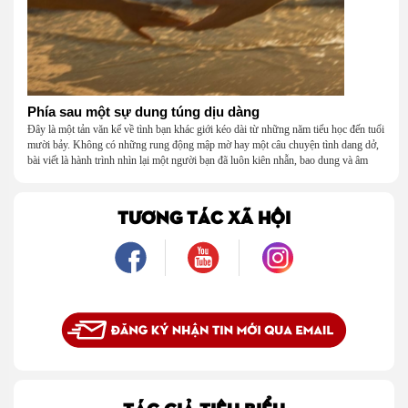
Phía sau một sự dung túng dịu dàng
Đây là một tản văn kể về tình bạn khác giới kéo dài từ những năm tiểu học đến tuổi
mười bảy. Không có những rung động mập mờ hay một câu chuyện tình dang dở,
bài viết là hành trình nhìn lại một người bạn đã luôn kiên nhẫn, bao dung và âm
thầm dung túng những vụng về, bướng bỉnh của tôi. Qua những ký ức nhỏ bé và
bình dị, tôi nhận ra điều quý giá nhất thanh xuân từng dành tặng mình không phải
là một mối tình, mà là một người luôn cho tôi quyền được là chính mình.
TƯƠNG TÁC XÃ HỘI
TÁC GIẢ TIÊU BIỂU