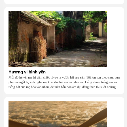
khắc khẩu, cãi vã, bướng bỉnh, yếu đuối, rồi lại ôm nhau mà cười, mà khóc, mà
gắng gượng đi tiếp qua những mùa giông gió. Họ không giàu, nhưng họ dựng nên
một mái nhà bằng lòng thương, bằng sự nhẫn nại và một niềm tin cũ kỹ rằng: dẫu
nghèo đến đâu, cũng còn có nhau để quay về.
Hương vị bình yên
Mỗi độ hè về, mẹ lại cầm chiếc rổ tre ra vườn hái rau sắn. Tôi lon ton theo sau, vừa
phụ mẹ ngắt lá, vừa nghe mẹ khe khẽ hát vài câu dân ca. Tiếng chim, tiếng gió và
tiếng hát của mẹ hòa vào nhau, dệt nên bản hòa âm dịu dàng theo tôi suốt những
năm tháng tuổi thơ.