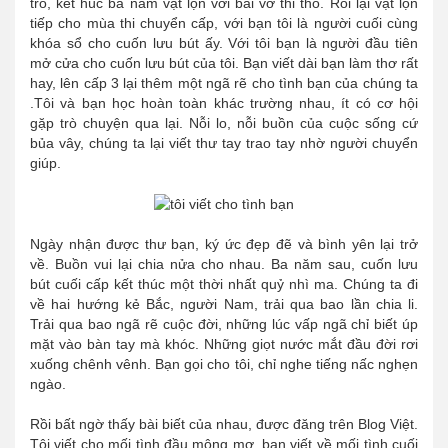
trò, kết húc ba năm vật lộn với bài vở thi thố. Rồi lại vật lộn
tiếp cho mùa thi chuyển cấp, với bạn tôi là người cuối cùng
khóa sổ cho cuốn lưu bút ấy. Với tôi bạn là người đầu tiên
mở cửa cho cuốn lưu bút của tôi. Bạn viết dài bạn làm thơ rất
hay, lên cấp 3 lại thêm một ngã rẽ cho tình bạn của chúng ta
.Tôi và bạn học hoàn toàn khác trường nhau, ít có cơ hội
gặp trò chuyện qua lại. Nỗi lo, nỗi buồn của cuộc sống cứ
bủa vây, chúng ta lại viết thư tay trao tay nhờ người chuyển
giúp.
Ngày nhận được thư bạn, ký ức đẹp đẽ và bình yên lại trở
về. Buồn vui lại chia nửa cho nhau. Ba năm sau, cuốn lưu
bút cuối cấp kết thúc một thời nhất quỷ nhì ma. Chúng ta đi
về hai hướng kẻ Bắc, người Nam, trải qua bao lần chia li.
Trải qua bao ngã rẽ cuộc đời, những lúc vấp ngã chỉ biết úp
mặt vào bàn tay mà khóc. Những giọt nước mắt đầu đời rơi
xuống chênh vênh. Bạn gọi cho tôi, chỉ nghe tiếng nấc nghẹn
ngào.
Rồi bất ngờ thấy bài biết của nhau, được đăng trên Blog Việt.
Tôi viết cho mối tình đầu mộng mơ, bạn viết về mối tình cuối