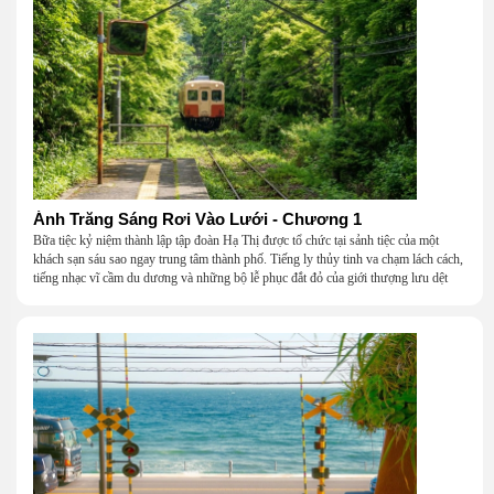
Ánh Trăng Sáng Rơi Vào Lưới - Chương 1
Bữa tiệc kỷ niệm thành lập tập đoàn Hạ Thị được tổ chức tại sảnh tiệc của một
khách sạn sáu sao ngay trung tâm thành phố. Tiếng ly thủy tinh va chạm lách cách,
tiếng nhạc vĩ cầm du dương và những bộ lễ phục đắt đỏ của giới thượng lưu dệt
nên một khung cảnh hoa lệ đến ngột ngạt.