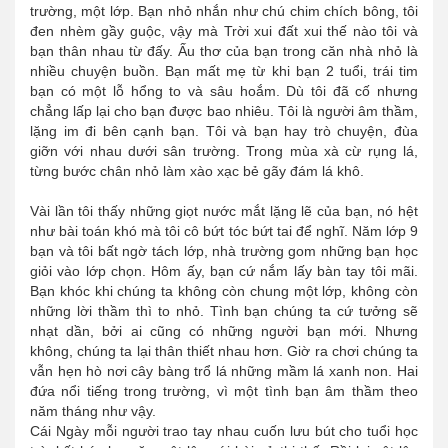
trường, một lớp. Bạn nhỏ nhắn như chú chim chích bông, tôi
đen nhèm gầy guộc, vậy mà Trời xui đất xui thế nào tôi và
bạn thân nhau từ đấy. Ấu thơ của bạn trong căn nhà nhỏ là
nhiều chuyện buồn. Bạn mất mẹ từ khi bạn 2 tuổi, trái tim
bạn có một lỗ hổng to và sâu hoắm. Dù tôi đã cố nhưng
chẳng lấp lại cho bạn được bao nhiêu. Tôi là người âm thầm,
lặng im đi bên cạnh bạn. Tôi và bạn hay trò chuyện, đùa
giỡn với nhau dưới sân trường. Trong mùa xà cừ rụng lá,
từng bước chân nhỏ làm xào xạc bẻ gãy đám lá khô.
Vài lần tôi thấy những giọt nước mắt lặng lẽ của bạn, nó hệt
như bài toán khó mà tôi cô bứt tóc bứt tai để nghĩ. Năm lớp 9
bạn và tôi bất ngờ tách lớp, nhà trường gom những bạn học
giỏi vào lớp chọn. Hôm ấy, bạn cứ nắm lấy bàn tay tôi mãi.
Bạn khóc khi chúng ta không còn chung một lớp, không còn
những lời thầm thì to nhỏ. Tình bạn chúng ta cứ tưởng sẽ
nhạt dần, bởi ai cũng có những người bạn mới. Nhưng
không, chúng ta lại thân thiết nhau hơn. Giờ ra chơi chúng ta
vẫn hẹn hò nơi cây bàng trổ lá những mầm lá xanh non. Hai
đứa nổi tiếng trong trường, vì một tình bạn âm thầm theo
năm tháng như vậy.
Cái Ngày mỗi người trao tay nhau cuốn lưu bút cho tuổi học