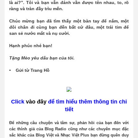
là ai?”. Tôi và bạn vẫn đánh vần được tên nhau, to, rõ
ràng và tràn đầy trìu mến.
Chúc mừng bạn đã tìm thấy một bàn tay để nắm, một
đôi chân đi cùng bạn đến bất cứ đâu, một trái tim để
san sẻ nước mắt và nụ cười.
Hạnh phúc nhé bạn!
Tặng Mèo yêu dấu bạn của tôi.
• Gửi từ Trang Hồ
Click
vào đây
để tìm hiểu thêm thông tin chi
tiết
Để những câu chuyện và tâm sự, phản hồi của bạn đến với
các thính giả của Bl
o
g Radi
o
cũng như các chuyên mục đặc
sắc khác của Bl
o
g Việt và Nhạc Việt Plus bạn đừng quên duy