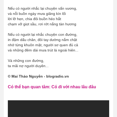
Nếu có người nhắc lại chuyện vấn vương,
và nỗi buồn ngày mưa giăng kín lối
lời lỡ hẹn, chia đôi buồn héo hắt
chạm vỡ giọt sầu, rơi rớt nắng tàn hương
Nếu có người lại nhắc chuyện con đường,
in đậm dấu chân, đôi tay dường nắm chặt
nhớ từng khuôn mặt, người sơ quen đủ cả
và những đêm dài mưa trút lá ngoài hiên...
Và những con đường,
ta mãi nợ người duyên...
© Mai Thảo Nguyên - blogradio.vn
Có thể bạn quan tâm: Có đi với nhau lâu đâu