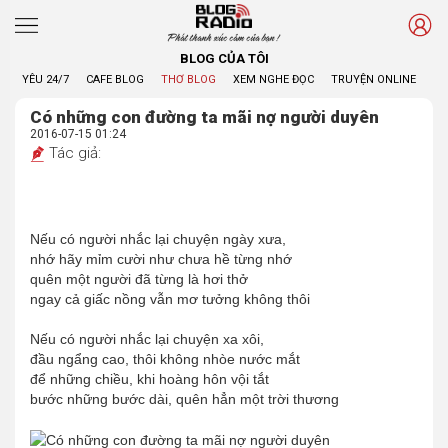
Phát thanh xúc cảm của bạn !
BLOG CỦA TÔI
YÊU 24/7
CAFE BLOG
THƠ BLOG
XEM NGHE ĐỌC
TRUYỆN ONLINE
BL
Có những con đường ta mãi nợ người duyên
2016-07-15 01:24
Tác giả:
Nếu có người nhắc lại chuyện ngày xưa,
nhớ hãy mỉm cười như chưa hề từng nhớ
quên một người đã từng là hơi thở
ngay cả giấc nồng vẫn mơ tưởng không thôi
Nếu có người nhắc lại chuyện xa xôi,
đầu ngẩng cao, thôi không nhòe nước mắt
để những chiều, khi hoàng hôn vội tắt
bước những bước dài, quên hẳn một trời thương