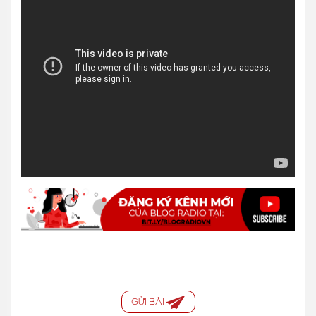
GỬI BÀI