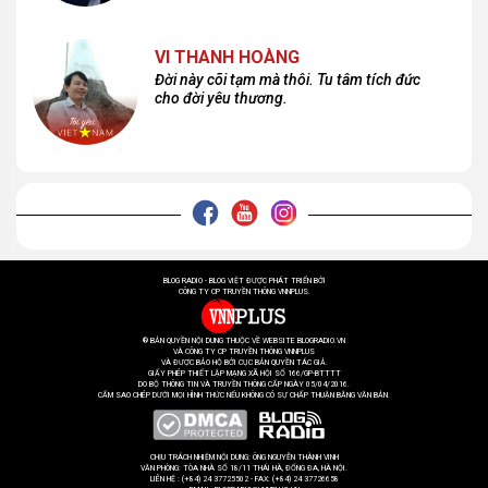
VI THANH HOÀNG
Đời này cõi tạm mà thôi. Tu tâm tích đức
cho đời yêu thương.
BLOG RADIO - BLOG VIỆT ĐƯỢC PHÁT TRIỂN BỞI
CÔNG TY CP TRUYỀN THÔNG VNNPLUS.
® BẢN QUYỀN NỘI DUNG THUỘC VỀ WEBSITE BLOGRADIO.VN
VÀ CÔNG TY CP TRUYỀN THÔNG VNNPLUS
VÀ ĐƯỢC BẢO HỘ BỞI CỤC BẢN QUYỀN TÁC GIẢ.
GIẤY PHÉP THIẾT LẬP MẠNG XÃ HỘI SỐ 166/GP-BTTTT
DO BỘ THÔNG TIN VÀ TRUYỀN THÔNG CẤP NGÀY 05/04/2016.
CẤM SAO CHÉP DƯỚI MỌI HÌNH THỨC NẾU KHÔNG CÓ SỰ CHẤP THUẬN BẰNG VĂN BẢN.
CHỊU TRÁCH NHIỆM NỘI DUNG: ÔNG NGUYỄN THÀNH VINH
VĂN PHÒNG: TÒA NHÀ SỐ 18/11 THÁI HÀ, ĐỐNG ĐA, HÀ NỘI.
LIÊN HỆ : (+84) 24 37725502 - FAX: (+84) 24 37726658