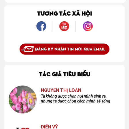
thầm dung túng những vụng về, bướng bỉnh của tôi. Qua những ký ức nhỏ bé và
bình dị, tôi nhận ra điều quý giá nhất thanh xuân từng dành tặng mình không phải
là một mối tình, mà là một người luôn cho tôi quyền được là chính mình.
TƯƠNG TÁC XÃ HỘI
TÁC GIẢ TIÊU BIỂU
NGUYỄN THỊ LOAN
Ta không được chọn nơi mình sinh ra,
nhưng ta được chọn cách mình sẽ sống
DIÊN VỸ