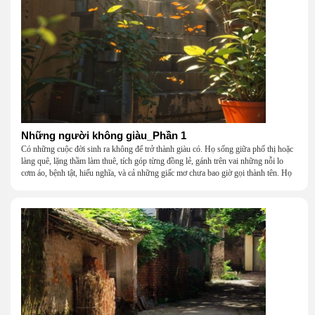
Những người không giàu_Phần 1
Có những cuộc đời sinh ra không để trở thành giàu có. Họ sống giữa phố thị hoặc
làng quê, lặng thầm làm thuê, tích góp từng đồng lẻ, gánh trên vai những nỗi lo
cơm áo, bệnh tật, hiếu nghĩa, và cả những giấc mơ chưa bao giờ gọi thành tên. Họ
khắc khẩu, cãi vã, bướng bỉnh, yếu đuối, rồi lại ôm nhau mà cười, mà khóc, mà
gắng gượng đi tiếp qua những mùa giông gió. Họ không giàu, nhưng họ dựng nên
một mái nhà bằng lòng thương, bằng sự nhẫn nại và một niềm tin cũ kỹ rằng: dẫu
nghèo đến đâu, cũng còn có nhau để quay về.