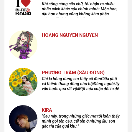
Khi sống cùng câu chữ, tôi nhận ra nhiều
nhân cách khác của chính mình: Mộc hơn,
dịu hơn nhưng cũng không kém phần
cuồng dã và hoang hoải...
HOÀNG NGUYÊN NGUYỄN
PHƯƠNG TRÂM (SẦU ĐÔNG)
Chỉ là bỗng dưng em thấy cô đơnGiữa phố
xá thênh thang đông như hộiDòng người ấy
vẫn bước qua rất vộiMột nửa cuộc đời ta để
lại nơi đâu?
KIRA
"Sau này, trong những giấc mơ tôi luôn thấy
mình gọi tên cậu, cái tên ở những lầu son
gác tía của quá khứ."