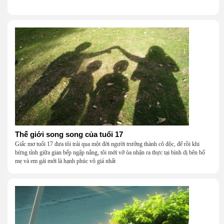
Thế giới song song của tuổi 17
Giấc mơ tuổi 17 đưa tôi trải qua một đời người trưởng thành cô độc, để rồi khi
bừng tỉnh giữa gian bếp ngập nắng, tôi mới vỡ òa nhận ra thực tại bình dị bên bố
mẹ và em gái mới là hạnh phúc vô giá nhất