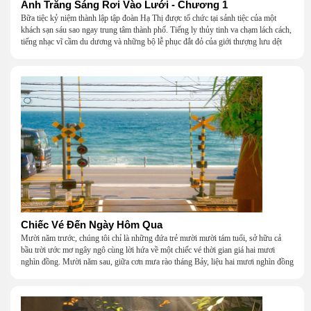
Ánh Trăng Sáng Rơi Vào Lưới - Chương 1
Bữa tiệc kỷ niệm thành lập tập đoàn Hạ Thị được tổ chức tại sảnh tiệc của một
khách sạn sáu sao ngay trung tâm thành phố. Tiếng ly thủy tinh va chạm lách cách,
tiếng nhạc vĩ cầm du dương và những bộ lễ phục đắt đỏ của giới thượng lưu dệt
nên một khung cảnh hoa lệ đến ngột ngạt.
Chiếc Vé Đến Ngày Hôm Qua
Mười năm trước, chúng tôi chỉ là những đứa trẻ mười mười tám tuổi, sở hữu cả
bầu trời ước mơ ngây ngô cùng lời hứa về một chiếc vé thời gian giá hai mươi
nghìn đồng. Mười năm sau, giữa cơn mưa rào tháng Bảy, liệu hai mươi nghìn đồng
có giúp chúng tôi tìm lại được thanh xuân đã bỏ lỡ?