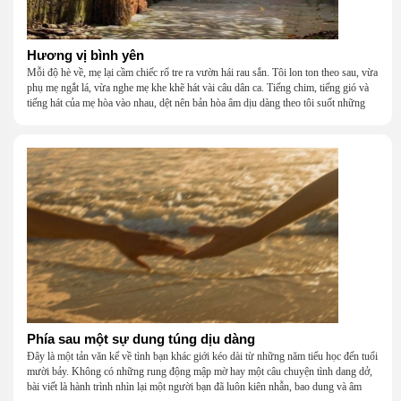
Hương vị bình yên
Mỗi độ hè về, mẹ lại cầm chiếc rổ tre ra vườn hái rau sắn. Tôi lon ton theo sau, vừa
phụ mẹ ngắt lá, vừa nghe mẹ khe khẽ hát vài câu dân ca. Tiếng chim, tiếng gió và
tiếng hát của mẹ hòa vào nhau, dệt nên bản hòa âm dịu dàng theo tôi suốt những
năm tháng tuổi thơ.
Phía sau một sự dung túng dịu dàng
Đây là một tản văn kể về tình bạn khác giới kéo dài từ những năm tiểu học đến tuổi
mười bảy. Không có những rung động mập mờ hay một câu chuyện tình dang dở,
bài viết là hành trình nhìn lại một người bạn đã luôn kiên nhẫn, bao dung và âm