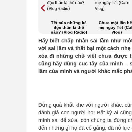
Tết độc thân
Tết của những kẻ
Chưa một lần b
không cần phải lo
độc thân là thế
mẹ ngày Tết (Ca
mà càng phải vui
nào? (Vlog Radio)
Vlog)
(Vlog Radio)
Hãy biết chấp nhận sai lầm như một
với sai lầm và thất bại một cách nhẹ
xóa đi những chữ viết chưa được tr
cũng hãy dùng cục tẩy của mình – s
lầm của mình và người khác mắc phả
Đừng quá khắt khe với người khác, cũ
đánh giá con người họ! Bất kỳ ai cũng
mình sai để sửa, còn chúng ta đừng ch
đến những gì họ đã cố gắng, đã nỗ lực 