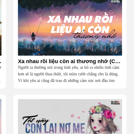
ơn (Vlog Radio)
Xa nhau rồi liệu còn ai thương nhớ (Cafe Vlog)
ờ
Người ta thường nói trong tình yêu, ai bỏ ra nhiều tình cảm
hơn sẽ là người thua thiệt, tôi mỉm cười chẳng cho là đúng.
g
Vì khi yêu ai cũng đã trao đi những cảm xúc nơi đầu tim
tinh khôi và nồng nhiệt nhất, vậy lúc rời đi đừng đem theo
những ưu phiền, hãy để nụ cười hong khô giọt nước mắt; ai
thắng ai thua đâu còn quan trọng, chuyện tùy duyên, thôi thì
mặc mây trời...