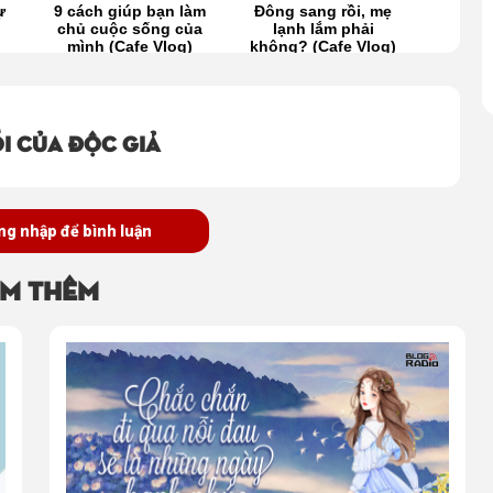
ự
9 cách giúp bạn làm
Đông sang rồi, mẹ
Cho 
chủ cuộc sống của
lạnh lắm phải
cuối
mình (Cafe Vlog)
không? (Cafe Vlog)
i của độc giả
ng nhập để bình luận
m thêm