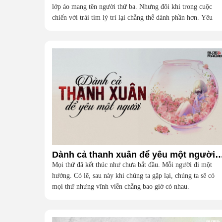
lớp áo mang tên người thứ ba. Nhưng đôi khi trong cuộc
chiến với trái tim lý trí lại chẳng thể dành phần hơn. Yêu
đấy, hi vọng đấy rồi lại đau đấy, thất vọng và hận đấy.
Dành cả thanh xuân để yêu một người (
Mọi thứ đã kết thúc như chưa bắt đầu. Mỗi người đi một
hướng. Có lẽ, sau này khi chúng ta gặp lại, chúng ta sẽ có
mọi thứ nhưng vĩnh viễn chẳng bao giờ có nhau.