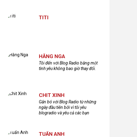
TITI
HẰNG NGA
Tôi đến với Blog Radio bằng một
tình yêu không bao giờ thay đổi.
CHIT XINH
Gắn bó với Blog Radio từ những
ngày đầu tiên bởi vì tôi yêu
blogradio và yêu cả các bạn
thính giả đã gắn bó và xây dựng
nên chương trình phát thanh xúc
cảm này!Cám ơn các bạn rất
TUẤN ANH
nhiều!