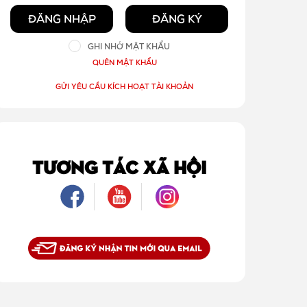
ĐĂNG NHẬP
ĐĂNG KÝ
GHI NHỚ MẬT KHẨU
QUÊN MẬT KHẨU
GỬI YÊU CẦU KÍCH HOẠT TÀI KHOẢN
TƯƠNG TÁC XÃ HỘI