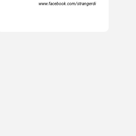
những ngày
www.facebook.com/strangerdi
 đông (Cafe
Vlog)