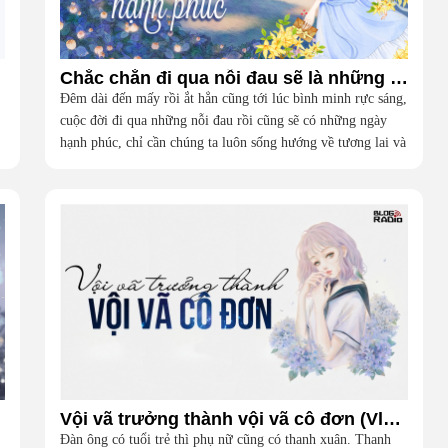
Chắc chắn đi qua nỗi đau sẽ là những ngày hạnh phúc (Cafe Vlog)
Đêm dài đến mấy rồi ắt hẳn cũng tới lúc bình minh rực sáng,
cuộc đời đi qua những nỗi đau rồi cũng sẽ có những ngày
hạnh phúc, chỉ cần chúng ta luôn sống hướng về tương lai và
những điều tốt đẹp.
o)
Vội vã trưởng thành vội vã cô đơn (Vlog Radio)
Đàn ông có tuổi trẻ thì phụ nữ cũng có thanh xuân. Thanh