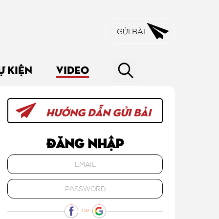
GỬI BÀI
Ự KIỆN
VIDEO
HƯỚNG DẪN GỬI BÀI
Đăng nhập
OR