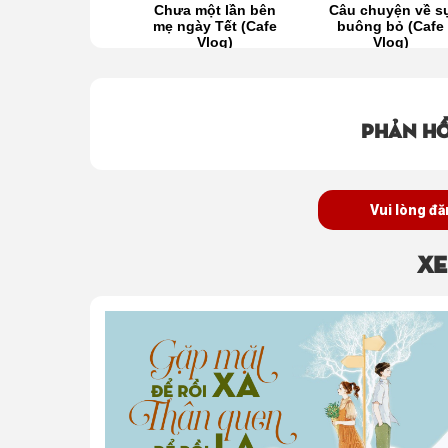
ng mùa cải Tết
Chưa một lần bên
Câu chuyện về s
(Cafe Vlog)
mẹ ngày Tết (Cafe
buông bỏ (Cafe
Vlog)
Vlog)
Phản hồ
Vui lòng đă
Xe