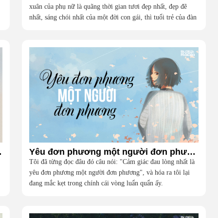
xuân của phụ nữ là quãng thời gian tươi đẹp nhất, đẹp đẽ
nhất, sáng chói nhất của một đời con gái, thì tuổi trẻ của đàn
ông toàn những câu trả lời chưa chắc chắn, nhiều dang dở,
lắm gập ghềnh.
Vlog Radio)
Yêu đơn phương một người đơn phương (Vlog Radio)
Tôi đã từng đọc đâu đó câu nói: "Cảm giác đau lòng nhất là
yêu đơn phương một người đơn phương", và hóa ra tôi lại
đang mắc kẹt trong chính cái vòng luẩn quẩn ấy.