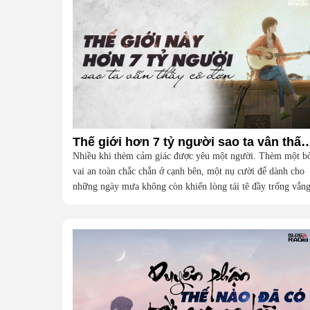
Thế giới hơn 7 tỷ người sao ta vẫn thấy cô đ
Nhiều khi thèm cảm giác được yêu một người. Thèm một b
vai an toàn chắc chắn ở cạnh bên, một nụ cười để dành cho
những ngày mưa không còn khiến lòng tái tê đầy trống vắn
để biết ngoài kia cuộc đời bộn bề nhưng nơi ấy vẫn dành
riêng cho mình một khoảng trời bình yên.