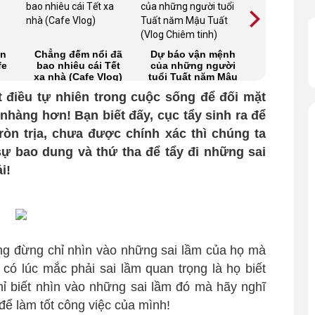
ên
Chẳng đếm nổi đã
Dự báo vận mệnh
Chọn quà 
fe
bao nhiêu cái Tết
của những người
cho 12
xa nhà (Cafe Vlog)
tuổi Tuất năm Mậu
hoàng đ
Tuất (Vlog Chiêm
(Thiên Bì
 điều tự nhiên trong cuộc sống để đối mặt
tinh)
Cạp, Nhân
Kết, Bảo
 nhàng hơn! Bạn biết đấy, cục tẩy sinh ra để
Song Ngư
òn trịa, chưa được chính xác thì chúng ta
Chiêm t
ự bao dung và thứ tha để tẩy đi những sai
i!
ng đừng chỉ nhìn vào những sai lầm của họ mà
 có lúc mắc phải sai lầm quan trọng là họ biết
ỉ biết nhìn vào những sai lầm đó mà hãy nghĩ
để làm tốt công việc của mình!