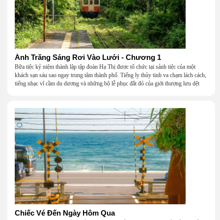
Ánh Trăng Sáng Rơi Vào Lưới - Chương 1
Bữa tiệc kỷ niệm thành lập tập đoàn Hạ Thị được tổ chức tại sảnh tiệc của một
khách sạn sáu sao ngay trung tâm thành phố. Tiếng ly thủy tinh va chạm lách cách,
tiếng nhạc vĩ cầm du dương và những bộ lễ phục đắt đỏ của giới thượng lưu dệt
nên một khung cảnh hoa lệ đến ngột ngạt.
Chiếc Vé Đến Ngày Hôm Qua