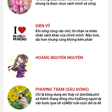
nhưng ta được chọn cách mình sẽ sống
DIÊN VỸ
Khi sống cùng câu chữ, tôi nhận ra nhiều
nhân cách khác của chính mình: Mộc hơn,
dịu hơn nhưng cũng không kém phần
cuồng dã và hoang hoải...
HOÀNG NGUYÊN NGUYỄN
PHƯƠNG TRÂM (SẦU ĐÔNG)
Chỉ là bỗng dưng em thấy cô đơnGiữa phố
xá thênh thang đông như hộiDòng người ấy
vẫn bước qua rất vộiMột nửa cuộc đời ta để
lại nơi đâu?