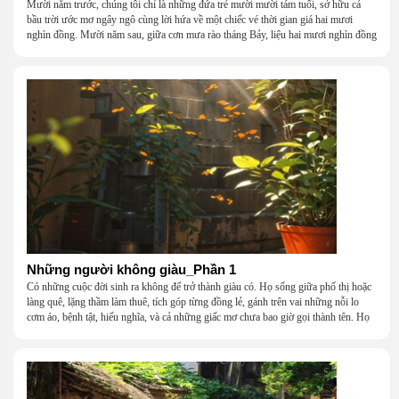
Mười năm trước, chúng tôi chỉ là những đứa trẻ mười mười tám tuổi, sở hữu cả
bầu trời ước mơ ngây ngô cùng lời hứa về một chiếc vé thời gian giá hai mươi
nghìn đồng. Mười năm sau, giữa cơn mưa rào tháng Bảy, liệu hai mươi nghìn đồng
có giúp chúng tôi tìm lại được thanh xuân đã bỏ lỡ?
Những người không giàu_Phần 1
Có những cuộc đời sinh ra không để trở thành giàu có. Họ sống giữa phố thị hoặc
làng quê, lặng thầm làm thuê, tích góp từng đồng lẻ, gánh trên vai những nỗi lo
cơm áo, bệnh tật, hiếu nghĩa, và cả những giấc mơ chưa bao giờ gọi thành tên. Họ
khắc khẩu, cãi vã, bướng bỉnh, yếu đuối, rồi lại ôm nhau mà cười, mà khóc, mà
gắng gượng đi tiếp qua những mùa giông gió. Họ không giàu, nhưng họ dựng nên
một mái nhà bằng lòng thương, bằng sự nhẫn nại và một niềm tin cũ kỹ rằng: dẫu
nghèo đến đâu, cũng còn có nhau để quay về.