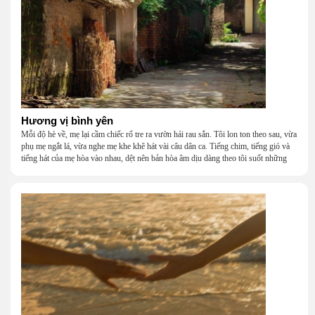
Hương vị bình yên
Mỗi độ hè về, mẹ lại cầm chiếc rổ tre ra vườn hái rau sắn. Tôi lon ton theo sau, vừa
phụ mẹ ngắt lá, vừa nghe mẹ khe khẽ hát vài câu dân ca. Tiếng chim, tiếng gió và
tiếng hát của mẹ hòa vào nhau, dệt nên bản hòa âm dịu dàng theo tôi suốt những
năm tháng tuổi thơ.