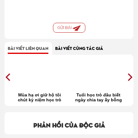
GỬI BÀI
BÀI VIẾT LIÊN QUAN
BÀI VIẾT CÙNG TÁC GIẢ
của
Mùa hạ ơi giữ hộ tôi
Tuổi học trò đâu biết
T
chút kỷ niệm học trò
ngày chia tay ấy bỗng
thành mãi mãi
Phản hồi của độc giả