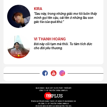
KIRA
"Sau này, trong những giấc mơ tôi luôn thấy
mình gọi tên cậu, cái tên ở những lầu son
gác tía của quá khứ."
VI THANH HOÀNG
Đời này cõi tạm mà thôi. Tu tâm tích đức
cho đời yêu thương.
BLOG RADIO - BLOG VIỆT ĐƯỢC PHÁT TRIỂN BỞI
CÔNG TY CP TRUYỀN THÔNG VNNPLUS.
® BẢN QUYỀN NỘI DUNG THUỘC VỀ WEBSITE BLOGRADIO.VN
VÀ CÔNG TY CP TRUYỀN THÔNG VNNPLUS
VÀ ĐƯỢC BẢO HỘ BỞI CỤC BẢN QUYỀN TÁC GIẢ.