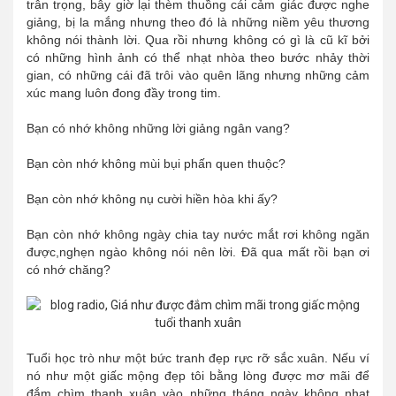
trân trọng, bây giờ lại thèm thuồng cái cảm giác được nghe
giảng, bị la mắng nhưng theo đó là những niềm yêu thương
không nói thành lời. Qua rồi nhưng không có gì là cũ kĩ bởi
có những hình ảnh có thể nhạt nhòa theo bước nhảy thời
gian, có những cái đã trôi vào quên lãng nhưng những cảm
xúc mang luôn đong đầy trong tim.
Bạn có nhớ không những lời giảng ngân vang?
Bạn còn nhớ không mùi bụi phấn quen thuộc?
Bạn còn nhớ không nụ cười hiền hòa khi ấy?
Bạn còn nhớ không ngày chia tay nước mắt rơi không ngăn
được,nghẹn ngào không nói nên lời. Đã qua mất rồi bạn ơi
có nhớ chăng?
Tuổi học trò như một bức tranh đẹp rực rỡ sắc xuân. Nếu ví
nó như một giấc mộng đẹp tôi bằng lòng được mơ mãi để
đắm chìm thanh xuân vào những tháng ngày không nhạt