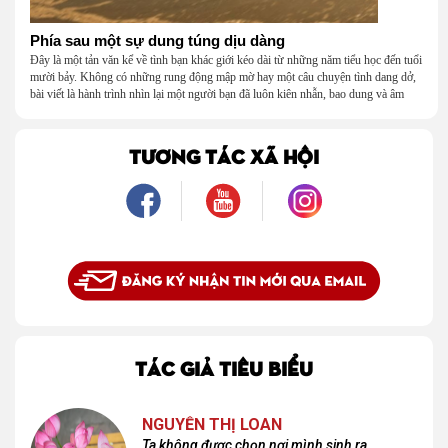
Phía sau một sự dung túng dịu dàng
Đây là một tản văn kể về tình bạn khác giới kéo dài từ những năm tiểu học đến tuổi
mười bảy. Không có những rung động mập mờ hay một câu chuyện tình dang dở,
bài viết là hành trình nhìn lại một người bạn đã luôn kiên nhẫn, bao dung và âm
thầm dung túng những vụng về, bướng bỉnh của tôi. Qua những ký ức nhỏ bé và
bình dị, tôi nhận ra điều quý giá nhất thanh xuân từng dành tặng mình không phải
là một mối tình, mà là một người luôn cho tôi quyền được là chính mình.
TƯƠNG TÁC XÃ HỘI
TÁC GIẢ TIÊU BIỂU
NGUYỄN THỊ LOAN
Ta không được chọn nơi mình sinh ra,