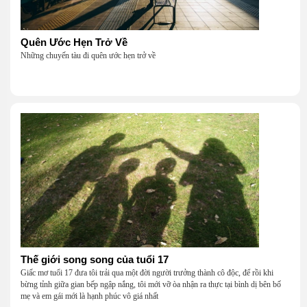
Quên Ước Hẹn Trở Về
Những chuyến tàu đi quên ước hẹn trở về
Thế giới song song của tuổi 17
Giấc mơ tuổi 17 đưa tôi trải qua một đời người trưởng thành cô độc, để rồi khi
bừng tỉnh giữa gian bếp ngập nắng, tôi mới vỡ òa nhận ra thực tại bình dị bên bố
mẹ và em gái mới là hạnh phúc vô giá nhất