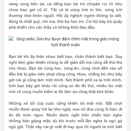
vang vọng bên tai, cả tiếng bạn bè trò chuyện ríu rít như
chưa bao giờ cũ kĩ. Tất cả là vùng trời to lớn, vùng trời
thương nhớ khôn nguôi. Hồi ấy nghịch ngợm không tả xiết,
đúng là nhất quỷ, nhì ma, thứ ba học trò. Cả hội bày trò quậy
phá khiến cho các thầy cô không khỏi đau đầu.
Bạn bè khi ấy thân nhau biết bao, chân thành biết bao. Suy
nghĩ đơn giản khiến chúng ta dễ giận dỗi mà cũng dễ thứ tha
cho nhau. Bạn bè cùng học, cùng ăn, cùng chơi đến vào sổ
đầu bài bị giáo viên phạt cũng cùng nhau, chẳng bù như bây
giờ cái gì cũng làm một mình. Nơi thành phố xa lạ một mình,
tình bạn bây giờ khác rồi cũng so đo đủ thứ, nhiều lúc mệt
mỏi vô cùng muốn kiếm ai đó tâm sự cũng thật khó khăn.
Những xô bồ của cuộc sống khiến tôi mệt mỏi. Bất chợt
muốn được quay trở lại như ngày xưa nô đùa cùng lũ bạn, đi
ăn đủ món ngon. Muốn được ngồi trên chiếc bàn nghe
những bàn giảng mặc dù khi trước mỗi lần nghe là ngủ gà
ngủ gật. Thật vậy cái gì mất đi hay qua rồi người ta mới biết