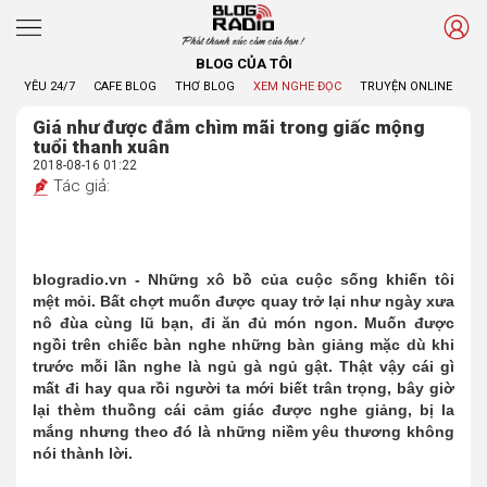
Phát thanh xúc cảm của bạn !
BLOG CỦA TÔI
YÊU 24/7
CAFE BLOG
THƠ BLOG
XEM NGHE ĐỌC
TRUYỆN ONLINE
BL
Giá như được đắm chìm mãi trong giấc mộng
tuổi thanh xuân
2018-08-16 01:22
Tác giả:
blogradio.vn - Những xô bồ của cuộc sống khiến tôi
mệt mỏi. Bất chợt muốn được quay trở lại như ngày xưa
nô đùa cùng lũ bạn, đi ăn đủ món ngon. Muốn được
ngồi trên chiếc bàn nghe những bàn giảng mặc dù khi
trước mỗi lần nghe là ngủ gà ngủ gật. Thật vậy cái gì
mất đi hay qua rồi người ta mới biết trân trọng, bây giờ
lại thèm thuồng cái cảm giác được nghe giảng, bị la
mắng nhưng theo đó là những niềm yêu thương không
nói thành lời.