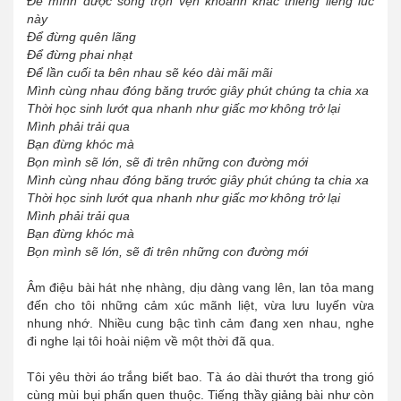
Để mình được sống trọn vẹn khoảnh khắc thiêng liêng lúc
này
Để đừng quên lãng
Để đừng phai nhạt
Để lần cuối ta bên nhau sẽ kéo dài mãi mãi
Mình cùng nhau đóng băng trước giây phút chúng ta chia xa
Thời học sinh lướt qua nhanh như giấc mơ không trở lại
Mình phải trải qua
Bạn đừng khóc mà
Bọn mình sẽ lớn, sẽ đi trên những con đường mới
Mình cùng nhau đóng băng trước giây phút chúng ta chia xa
Thời học sinh lướt qua nhanh như giấc mơ không trở lại
Mình phải trải qua
Bạn đừng khóc mà
Bọn mình sẽ lớn, sẽ đi trên những con đường mới
Âm điệu bài hát nhẹ nhàng, dịu dàng vang lên, lan tỏa mang
đến cho tôi những cảm xúc mãnh liệt, vừa lưu luyến vừa
nhung nhớ. Nhiều cung bậc tình cảm đang xen nhau, nghe
đi nghe lại tôi hoài niệm về một thời đã qua.
Tôi yêu thời áo trắng biết bao. Tà áo dài thướt tha trong gió
cùng mùi bụi phấn quen thuộc. Tiếng thầy giảng bài như còn