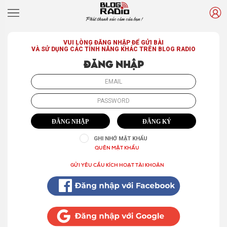
Phát thanh xúc cảm của bạn !
VUI LÒNG ĐĂNG NHẬP ĐỂ GỬI BÀI
VÀ SỬ DỤNG CÁC TÍNH NĂNG KHÁC TRÊN BLOG RADIO
Đăng nhập
ĐĂNG NHẬP
ĐĂNG KÝ
GHI NHỚ MẬT KHẨU
QUÊN MẬT KHẨU
GỬI YÊU CẦU KÍCH HOẠT TÀI KHOẢN