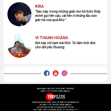
KIRA
"Sau này, trong những giấc mơ tôi luôn thấy
mình gọi tên cậu, cái tên ở những lầu son
gác tía của quá khứ."
VI THANH HOÀNG
Đời này cõi tạm mà thôi. Tu tâm tích đức
cho đời yêu thương.
BLOG RADIO - BLOG VIỆT ĐƯỢC PHÁT TRIỂN BỞI
CÔNG TY CP TRUYỀN THÔNG VNNPLUS.
® BẢN QUYỀN NỘI DUNG THUỘC VỀ WEBSITE BLOGRADIO.VN
VÀ CÔNG TY CP TRUYỀN THÔNG VNNPLUS
VÀ ĐƯỢC BẢO HỘ BỞI CỤC BẢN QUYỀN TÁC GIẢ.
GIẤY PHÉP THIẾT LẬP MẠNG XÃ HỘI SỐ 166/GP-BTTTT