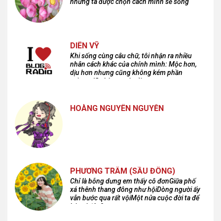
nhưng ta được chọn cách mình sẽ sống
DIÊN VỸ
Khi sống cùng câu chữ, tôi nhận ra nhiều
nhân cách khác của chính mình: Mộc hơn,
dịu hơn nhưng cũng không kém phần
cuồng dã và hoang hoải...
HOÀNG NGUYÊN NGUYỄN
PHƯƠNG TRÂM (SẦU ĐÔNG)
Chỉ là bỗng dưng em thấy cô đơnGiữa phố
xá thênh thang đông như hộiDòng người ấy
vẫn bước qua rất vộiMột nửa cuộc đời ta để
lại nơi đâu?